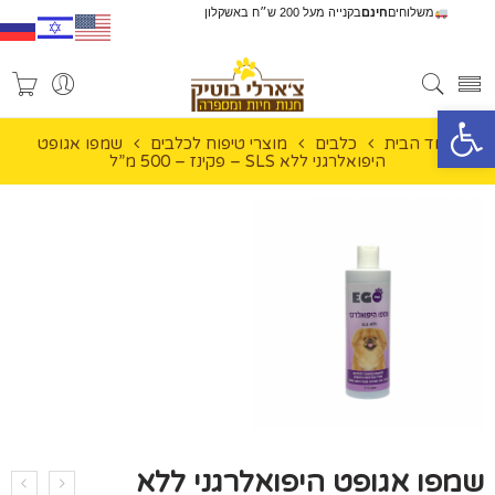
משלוחים
חינם
בקנייה מעל 200 ש״ח באשקלון
פתח סרגל נגישות
עמוד הבית
כלבים
מוצרי טיפוח לכלבים
שמפו אגופט
היפואלרגני ללא SLS – פקינז – 500 מ”ל
שמפו אגופט היפואלרגני ללא