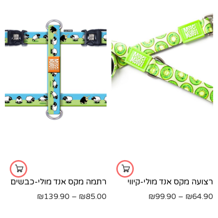
s
s
m
l
l
xs
xs
רצועה מקס אנד מולי-קיווי
רתמה מקס אנד מולי-כבשים
₪
139.90
–
₪
85.00
₪
99.90
–
₪
64.90