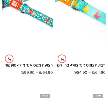
s
m
m
l
s
xs
xs
רצועה מקס אנד מולי-ברווזים
רצועה מקס אנד מולי-פופקורן
₪
99.90
–
₪
64.90
₪
84.90
–
₪
64.90
נמכר
נמכר