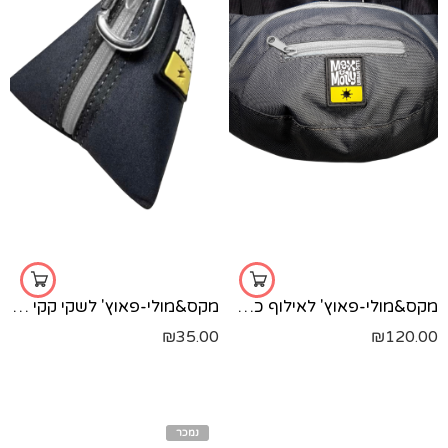
מקס&מולי-פאוץ' לאילוף כסוף
מקס&מולי-פאוץ' לשקי קקי אפור
₪
35.00
₪
120.00
נמכר