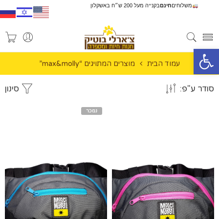
משלוחים
חינם
בקנייה מעל 200 ש״ח באשקלון
פתח סרגל נגישות
עמוד הבית
מוצרים המתויגים “max&molly”
סודר ע"פ:
סינון
נמכר