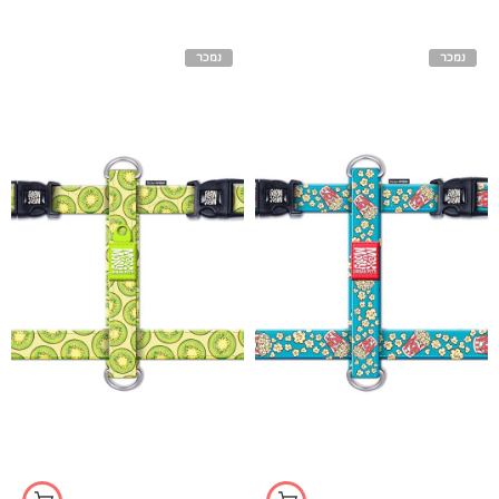
נמכר
נמכר
s
s
xs
xs