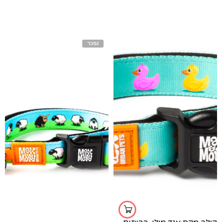
נמכר
l
m
xs
s
s
m
l