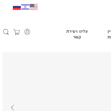
ין
עלינו ויצירת
ת
קשר
צ'ארלי בוטיק