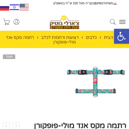
משלוחים
חינם
בקנייה מעל 200 ש״ח באשקלון
פתח סרגל נגישות
עמוד הבית
כלבים
רצועות ורתמות לכלב
רתמה מקס אנד
מולי-פופקורן
נמכר
רתמה מקס אנד מולי-פופקורן