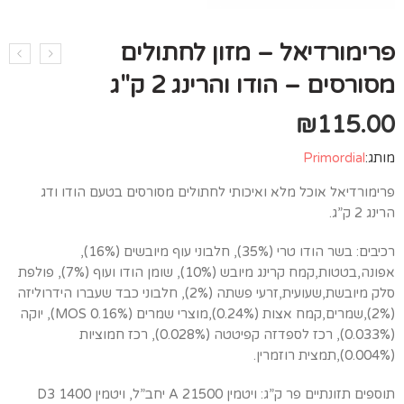
פרימורדיאל – מזון לחתולים
מסורסים – הודו והרינג 2 ק"ג
₪
115.00
מותג:
Primordial
פרימורדיאל אוכל מלא ואיכותי לחתולים מסורסים בטעם הודו ודג
הרינג 2 ק”ג.
רכיבים: בשר הודו טרי (35%), חלבוני עוף מיובשים (16%),
אפונה,בטטות,קמח קרינג מיובש (10%), שומן הודו ועוף (7%), פולפת
סלק מיובשת,שעועית,זרעי פשתה (2%), חלבוני כבד שעברו הידרוליזה
(2%),שמרים,קמח אצות (0.24%),מוצרי שמרים (0.16% MOS), יוקה
(0.033%), רכז לספדזה קפיטטה (0.028%), רכז חמוציות
(0.004%),תמצית רוזמרין.
תוספים תזונתיים פר ק”ג: ויטמין A 21500 יחב”ל, ויטמין D3 1400