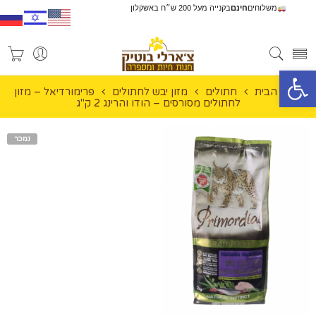
משלוחים
חינם
בקנייה מעל 200 ש״ח באשקלון
פתח סרגל נגישות
עמוד הבית
חתולים
מזון יבש לחתולים
פרימורדיאל – מזון
לחתולים מסורסים – הודו והרינג 2 ק"ג
נמכר