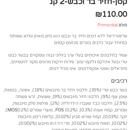
קטן-חזיר בר וכבש-2 קג
₪
110.00
מותג:
Primordial
פרימורדיאל ללא דגנים חזיר בר וכבש הוא מזון מאוזן ומלא שפותח
במיוחד עבור כלבים בוגרים מגזעים קטנים.
עשיר בחלבונים איכותיים בעלי ערך ביולוגי גבוה שמקורם בבשר כבש
טרי ובעל אינדקס גליקמי נמוך. פירות וירקות מהווים מקור לויטמינים,
מינראלים ואנטי אוקסידנטים. אינו מכיל דגנים.
רכיבים
בשר כבש טרי (35%), חלבוני חזיר בר מיובשים (18%), אפונה, בטטות,
שומן עוף (9%), חלבוני חזיר מיובשים (9%), שעועית, זרעי פשתה
(2.5%), חלבוני כבד שעברו הידרוליזה (2%), פולפת סלק מיובשת,
שמרים, קמח אצות (0.3%),
(0.2%), מוצרי שמרים (
FOS
MOS
0.2%),
יוקה (0.03%), קמח שורש סביון (0.02%), קליפת רימון מיובשת
(0.02%), תפוח מיובש (0.02%), פרי רוז היפ מיובש (0.002%),