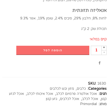
גלוקוזמין, כונדרויטין סולפט, תמצית רוזמרין.
אנאליזה תזונתית
לחות 8%, חלבון 29%, סיבים 2.4%, שומן 19%, אפר 9.3%
תכולת שק: 2 ק”ג
קיים במלאי
+
הוספה לסל
-
SKU:
1630
Categories:
כלבים
,
מזון יבש לכלבים
תגים:
אוכל אולטרה פרמיום לכלב
,
אוכל איכותי לכלב
,
אוכל לגזע
קטן
,
אוכל לכלב
,
אוכל לכלבים
,
גזע קטן
מותג:
Primordial