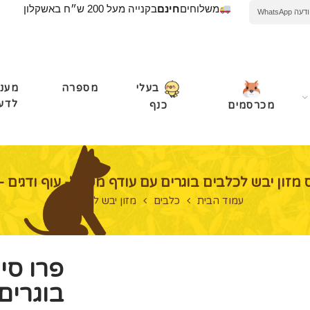
משלוחים
חינם
בקנייה מעל 200 ש״ח באשקלון
WhatsApp
מספרה
מעני
בעלי
לדע
מכרסמים
כנף
מזון יבש לכלבים בוגרים עם עודף משקל- עוף ודגים – 12.9 ק"
עמוד הבית
כלבים
מזון יבש לכלבים
פרו סי
בוגרים