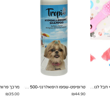
a'fen - משחק מברשת + חבל לגורים
טרופיפט-שמפו היפואלרגני-500 מל'
מרכך פרווה אני
₪
35.00
₪
44.90