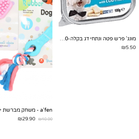
מונג' פרש פטה ונתחי דג בקלה-100 גר'
₪
5.50
₪
29.90
₪
40.00