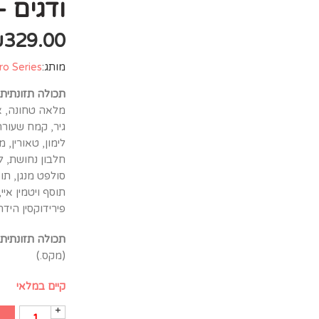
ודגים – 12.9 
₪
329.00
מותג:
ro Series
תכולה תזונתית:
מלאה טחונה, או
גיר, קמח שעורה
לימון, טאורין, 
חלבון נחושת, לי
סולפט מנגן, תוסף
פירידוקסין הידרוכלוריד,
תכולה תזונתית:
(מקס.)
קיים במלאי
+