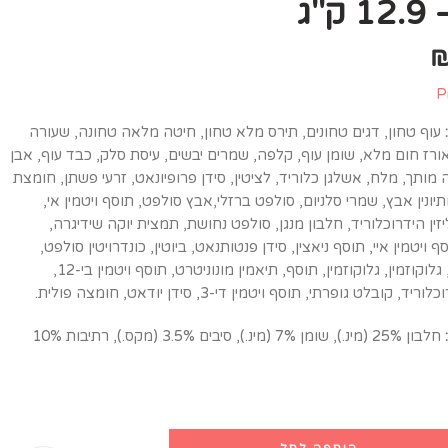
ק"ג
P
עוף טחון, דגים טחונים, תירס מלא טחון, חיטה מלאה טחונה, שעורה
רז חום מלא, שומן עוף, קלפה, שמרים יבשים, עיסת סלק, כבד עוף, אבן
 מותך, מלח, אשלגן כלוריד, לציטין, סידן פרופיונאט, זרעי פשתן, חומצת
מתיונין אבץ, שמרי סלניום, סולפט ברזלי,אבץ סולפט, תוסף ויטמין אי,
זין הידרוכלוריד, חלבון מנגן, סולפט נחושת, תמצית יוקה שידיגרה,
 ויטמין איי, תוסף ניאצין, סידן פנטותנאט, ביוטין, כונדרויטין סולפט,
תוסף ויטמין איי, גלוקוזמין, גלוקוזמין, תוסף, תיאמין מונוניטרט, תוסף ויטמין בי-12,
 קובלט גופרתי, תוסף ויטמין די-3, סידן יודאט, חומצה פולית.
חלבון 25% (מינ.), שומן 7% (מינ.), סיבים 3.5% (מקס.), רתיבות 10%
הוספה לסל