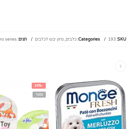
SKU:
193
Categories:
כלבים
,
מזון יבש לכלבים
תגים:
ro series
-25%
נמכר