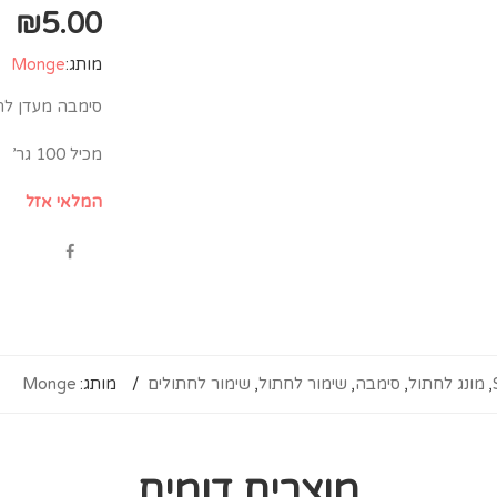
₪
5.00
מותג:
Monge
סימבה מעדן ל
מכיל 100 גר’
המלאי אזל
,
מונג לחתול
,
סימבה
,
שימור לחתול
,
שימור לחתולים
מותג:
Monge
מוצרים דומים