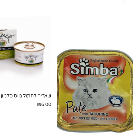
₪
6.00