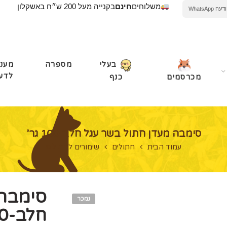
משלוחים
חינם
בקנייה מעל 200 ש״ח באשקלון
WhatsApp
מספרה
מעני
בעלי
לדע
מכרסמים
כנף
סימבה מעדן חתול בשר עגל חלב-100 גר’
עמוד הבית
חתולים
שימורים לחתולים
סימבה 
נמכר
חלב-100 גר’