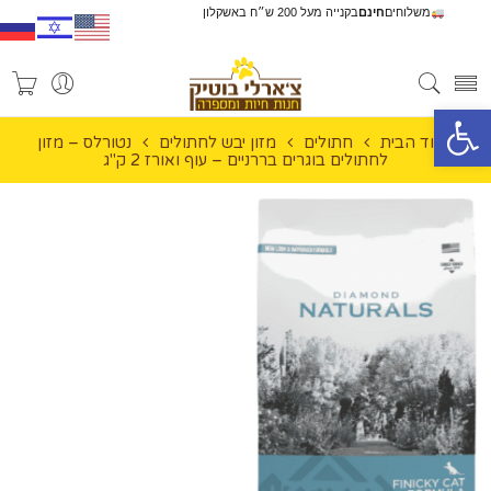
משלוחים
חינם
בקנייה מעל 200 ש״ח באשקלון
פתח סרגל נגישות
עמוד הבית
חתולים
מזון יבש לחתולים
נטורלס – מזון
לחתולים בוגרים בררניים – עוף ואורז 2 ק"ג