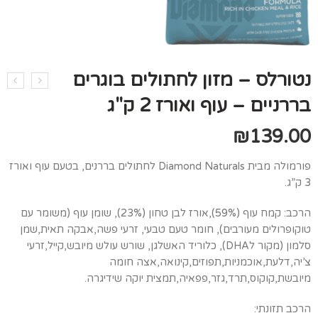
נטורלס – מזון לחתולים בוגרים
בררניים – עוף ואורז 2 ק"ג
₪
139.00
פורמולה מבית Diamond Naturals לחתולים בררנים, בטעם עוף ואורז
3 ק”ג.
הרכב: קמח עוף (59%),אורז לבן טחון (23%), שומן עוף (משומר עם
טוקופרולים מעורבים), חומר טעם טבעי, זרעי פשה,אבקה תאית,שמן
סלמון (מקור לDHA), כלוריד האשלגן, שורש עולש מיובש,קייל,זרעי
צ’יה,דלעת,אוכמניות,תפוזים,קינואה,אצה חומה
מיובשת,קוקוס,תרד,גזר,פפאיה,תמצית יוקה שידיגרה.
הרכב תזונתי: