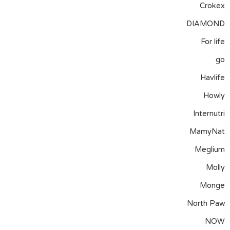
Crokex
DIAMOND
For life
go
Havlife
Howly
Internutri
MamyNat
Meglium
Molly
Monge
North Paw
NOW