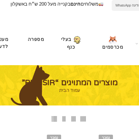
משלוחים
חינם
בקנייה מעל 200 ש״ח באשקלון
WhatsApp
מספרה
מעני
בעלי
לדע
מכרסמים
כנף
מוצרים המתויגים “PLAISIR”
עמוד הבית
נמכר
נמכר