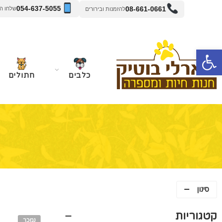
054-637-5055
08-661-0661
שלחו הודעה 
להזמנות ובירורים
פתח סרגל נגישות
כלבים
חתולים
סינון
קטגוריות
נמכר