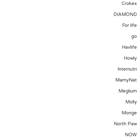
Crokex
DIAMOND
For life
go
Havlife
Howly
Internutri
MamyNat
Meglium
Molly
Monge
North Paw
NOW