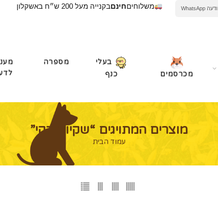
משלוחים
חינם
בקנייה מעל 200 ש״ח באשקלון
WhatsApp
מספרה
מעני
בעלי
לדע
מכרסמים
כנף
מוצרים המתויגים “שקיות קקי”
עמוד הבית