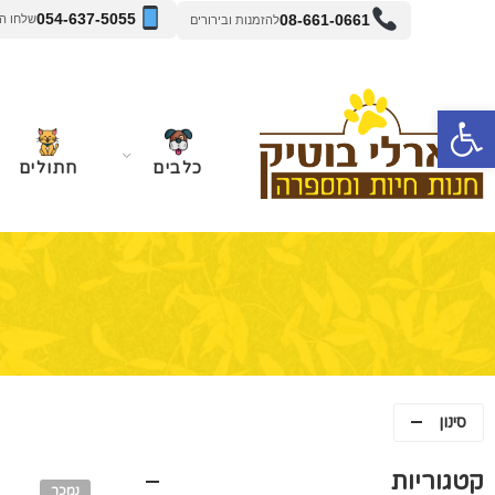
054-637-5055
08-661-0661
שלחו הודעה 
להזמנות ובירורים
פתח סרגל נגישות
כלבים
חתולים
סינון
קטגוריות
נמכר