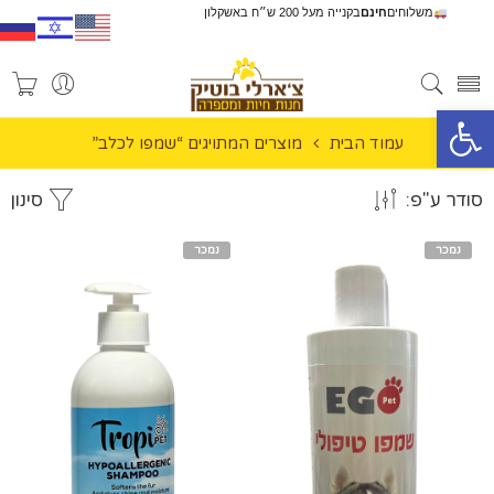
משלוחים
חינם
בקנייה מעל 200 ש״ח באשקלון
פתח סרגל נגישות
עמוד הבית
מוצרים המתויגים “שמפו לכלב”
סודר ע"פ:
סינון
נמכר
נמכר