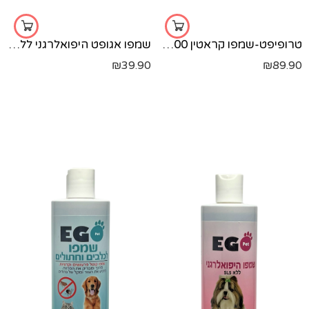
טרופיפט-שמפו קראטין 500 מל
שמפו אגופט היפואלרגני ללא SLS - פקינז - 500 מ"ל
₪
39.90
₪
89.90