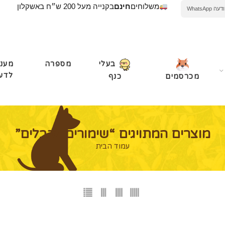
משלוחים
חינם
בקנייה מעל 200 ש״ח באשקלון
WhatsApp
מספרה
מעני
בעלי
לדע
מכרסמים
כנף
מוצרים המתויגים “שימורים לכבלים”
עמוד הבית