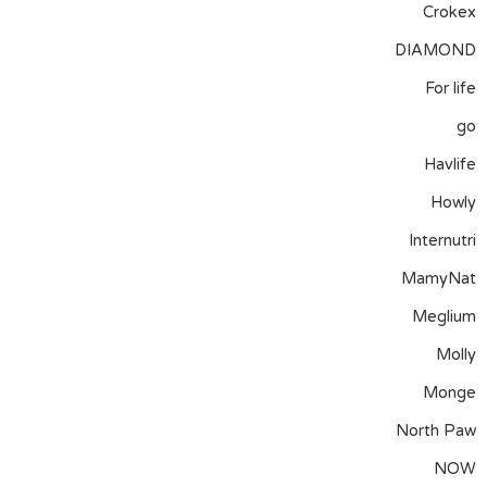
Crokex
DIAMOND
For life
go
Havlife
Howly
Internutri
MamyNat
Meglium
Molly
Monge
North Paw
NOW