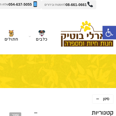
054-637-5055
08-661-0661
שלחו הודעה 
להזמנות ובירורים
פתח סרגל נגישות
כלבים
חתולים
סינון
קטגוריות
נמכר