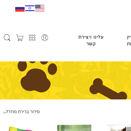
ין
עלינו ויצירת
ת
קשר