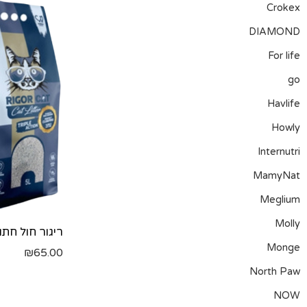
Crokex
DIAMOND
For life
go
Havlife
Howly
Internutri
MamyNat
Meglium
Molly
Monge
₪
65.00
North Paw
NOW