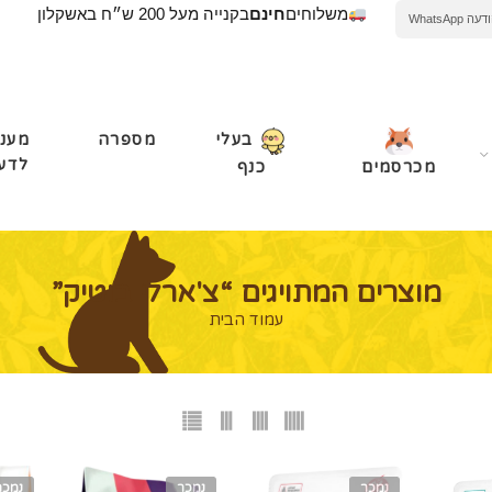
משלוחים
חינם
בקנייה מעל 200 ש״ח באשקלון
WhatsApp
מספרה
מעני
בעלי
לדע
מכרסמים
כנף
מוצרים המתויגים “צ'ארלי בוטיק”
עמוד הבית
נמכר
נמכר
נמכר