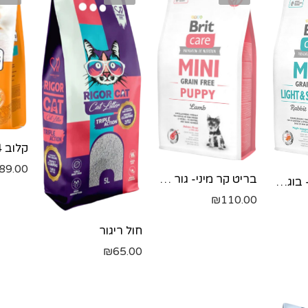
89.00
בריט קר מיני- גור כבש 2 מ"ל
בריט קר מיני- בוגר לייט/סטרייליז- טורקיז 2 מ"ל
₪
110.00
חול ריגור
₪
65.00