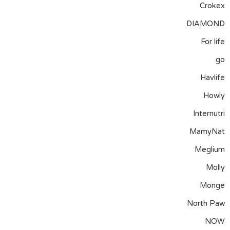
Crokex
DIAMOND
For life
go
Havlife
Howly
Internutri
MamyNat
Meglium
Molly
Monge
North Paw
NOW