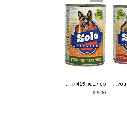
SOLO נתחי דג סלמון ושרימפס -415 גר'
נתחי בשר 415 גרם SOLO סולו כלב
₪
5.00