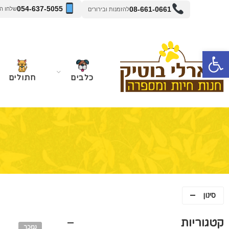
054-637-5055
08-661-0661
שלחו הודעה 
להזמנות ובירורים
פתח סרגל נגישות
כלבים
חתולים
סינון
קטגוריות
נמכר