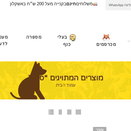
משלוחים
חינם
בקנייה מעל 200 ש״ח באשקלון
WhatsApp
מספרה
מעני
בעלי
לדע
מכרסמים
כנף
מוצרים המתויגים “סולו”
עמוד הבית
נמכר