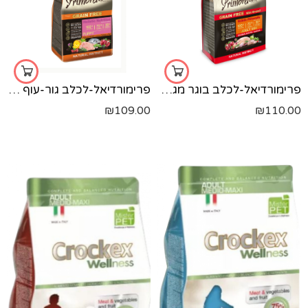
פרימורדיאל-לכלב בוגר מגזע קטן-שליו וברווז-2 קג
פרימורדיאל-לכלב גור-עוף ודגי-ים-2 קג
₪
109.00
₪
110.00