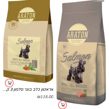
נמכר
אראטון כלב בוגר סלמון 3 קילו 3 קג
₪
115.00