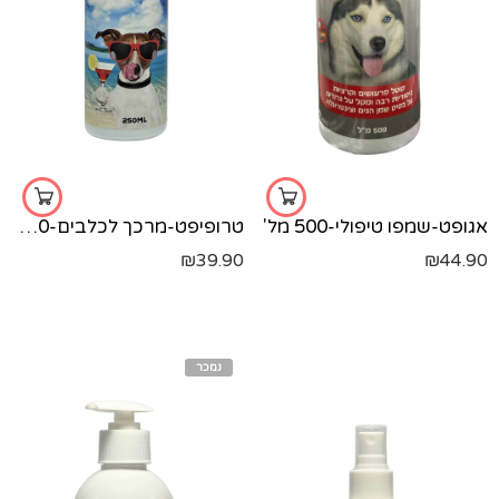
אגופט-שמפו טיפולי-500 מל'
טרופיפט-מרכך לכלבים-250 מל'
₪
39.90
₪
44.90
נמכר