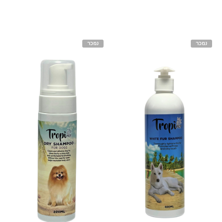
נמכר
נמכר