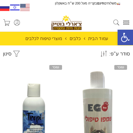
משלוחים
חינם
בקנייה מעל 200 ש״ח באשקלון
פתח סרגל נגישות
עמוד הבית
כלבים
מוצרי טיפוח לכלבים
סודר ע"פ:
סינון
נמכר
נמכר