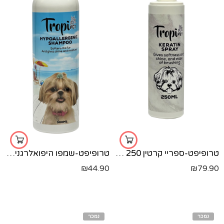
טרופיפט-ספריי קרטין 250 מל'
טרופיפט-שמפו היפואלרגני-500 מל'
₪
44.90
₪
79.90
נמכר
נמכר