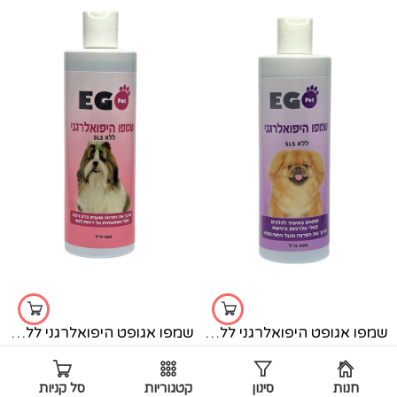
שמפו אגופט היפואלרגני ללא SLS - פקינז - 500 מ"ל
שמפו אגופט היפואלרגני ללא SLS - שיצו - 500 מ"ל
₪
39.90
₪
39.90
חנות
סינון
קטגוריות
סל קניות