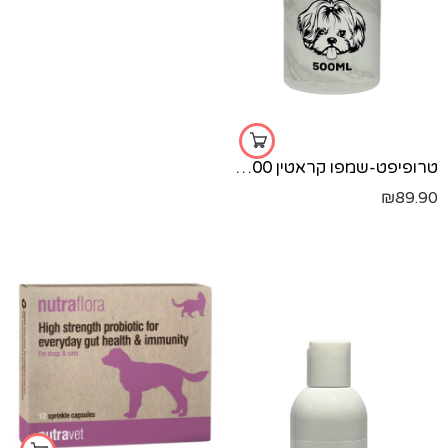
טרופיפט-שמפו קראטין 500 מל
₪
89.90