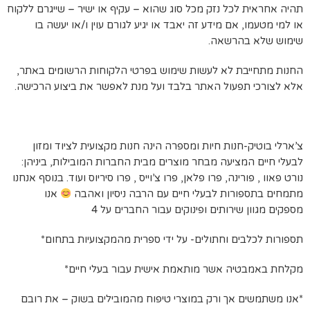
תהיה אחראית לכל נזק מכל סוג שהוא – עקיף או ישיר – שייגרם ללקוח
או למי מטעמו, אם מידע זה יאבד או יגיע לגורם עוין ו/או יעשה בו
שימוש שלא בהרשאה.
החנות מתחייבת לא לעשות שימוש בפרטי הלקוחות הרשומים באתר,
אלא לצורכי תפעול האתר בלבד ועל מנת לאפשר את ביצוע הרכישה.
צ’ארלי בוטיק-חנות חיות ומספרה הינה חנות מקצועית לציוד ומזון
לבעלי חיים המציעה מבחר מוצרים מבית החברות המובילות, ביניהן:
נורט פאוו , פורינה, פרו פלאן, פרו צ’וייס , פרו סיריוס ועוד. בנוסף אנחנו
מתמחים בתספורות לבעלי חיים עם הרבה ניסיון ואהבה
אנו
מספקים מגוון שירותים ופינוקים עבור החברים על 4
תספורות לכלבים וחתולים- על ידי ספרית מהמקצועיות בתחום*
מקלחת באמבטיה אשר מותאמת אישית עבור בעלי חיים*
*אנו משתמשים אך ורק במוצרי טיפוח מהמובילים בשוק – את רובם