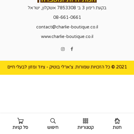
בקעת רימון 3 ב׳ 7853308 אשקלון, ישראל
08-661-0661
contact@charlie-boutique.co.il
www.charlie-boutique.co.il
2021 © כל הזכויות שמורות.
צ'ארלי בוטיק
- ציוד ומזון לבעלי חיים
חנות
קטגוריות
חיפוש
סל קניות