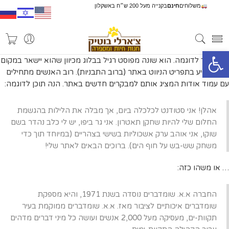
משלוחים
חינם
בקנייה מעל 200 ש״ח באשקלון
פתח סרגל נגישות
זהו עמוד לדוגמה. הוא שונה מפוסט רגיל בבלוג מכיוון שהוא יישאר במקום
אחד ויופיע בתפריט הניווט באתר (ברוב התבניות). רוב האנשים מתחילים
עם עמוד אודות המציג אותם למבקרים חדשים באתר. הנה תוכן לדוגמה:
אהלן! אני סטודנט לכלכלה ביום, אך מבלה את הלילות בהגשמת
החלום שלי להיות שחקן תאטרון. אני גר ביפו, יש לי כלב נהדר בשם
שוקו, אני אוהב ערק אשכוליות בשישי בצהריים (במיוחד תוך כדי
משחק שש-בש על חוף הים). ברוכים הבאים לאתר שלי!
… או משהו כזה:
החברה א.א. שומדברים נוסדה בשנת 1971, והיא מספקת
שומדברים איכותיים לציבור מאז. א.א. שומדברים ממוקמת בעיר
תקוות-ים, מעסיקה מעל 2,000 אנשים ועושה כל מיני דברים מדהים