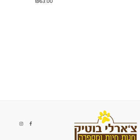
₪
63.00