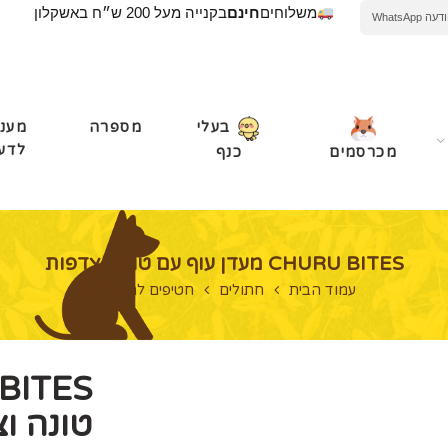
משלוחים
חינם
בקנייה מעל 200 ש״ח באשקלון
WhatsApp
מספרה
מעני
בעלי
לדע
מכרסמים
כנף
CHURU BITES מעדן עוף עם טונה וצדפות
עמוד הבית
חתולים
חטיפים לחתולים
טונה ו