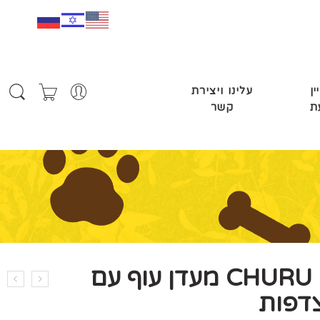
ין
עלינו ויצירת
ת
קשר
CHURU BITES מעדן עוף עם
צדפות