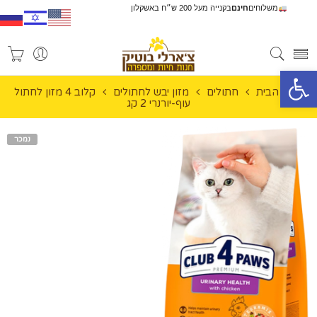
משלוחים
חינם
בקנייה מעל 200 ש״ח באשקלון
פתח סרגל נגישות
עמוד הבית
חתולים
מזון יבש לחתולים
קלוב 4 מזון לחתול
עוף-יורנרי 2 קג
נמכר