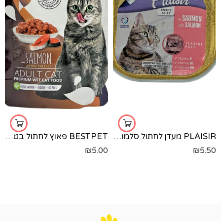
PLAISIR מעדן לחתול סלמון-100 גר'
BESTPET פאוץ לחתול בטעם סלמון - 85 גרם
₪
5.00
₪
5.50