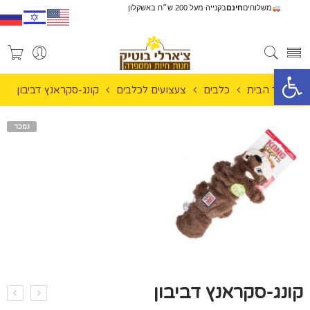
משלוחים
חינם
בקנייה מעל 200 ש״ח באשקלון
פתח סרגל נגישות
עמוד הבית
כלבים
צעצועים לכלבים
קונג-סקראנץ דביבון
נמכר
קונג-סקראנץ דביבון