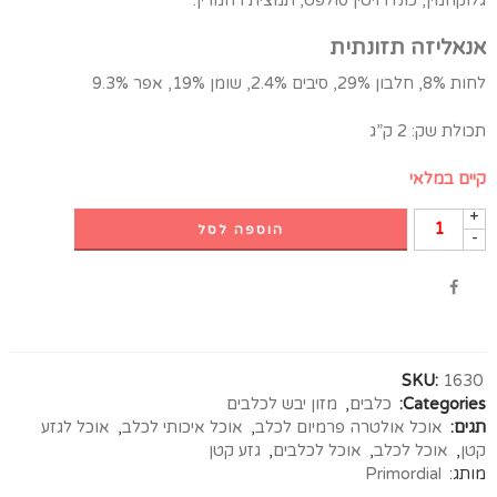
גלוקוזמין, כונדרויטין סולפט, תמצית רוזמרין.
אנאליזה תזונתית
לחות 8%, חלבון 29%, סיבים 2.4%, שומן 19%, אפר 9.3%
תכולת שק: 2 ק”ג
קיים במלאי
+
הוספה לסל
-
SKU:
1630
Categories:
כלבים
,
מזון יבש לכלבים
תגים:
אוכל אולטרה פרמיום לכלב
,
אוכל איכותי לכלב
,
אוכל לגזע
קטן
,
אוכל לכלב
,
אוכל לכלבים
,
גזע קטן
מותג:
Primordial