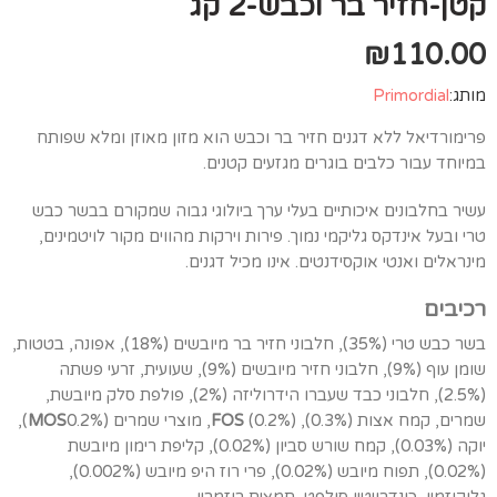
קטן-חזיר בר וכבש-2 קג
₪
110.00
מותג:
Primordial
פרימורדיאל ללא דגנים חזיר בר וכבש הוא מזון מאוזן ומלא שפותח
במיוחד עבור כלבים בוגרים מגזעים קטנים.
עשיר בחלבונים איכותיים בעלי ערך ביולוגי גבוה שמקורם בבשר כבש
טרי ובעל אינדקס גליקמי נמוך. פירות וירקות מהווים מקור לויטמינים,
מינראלים ואנטי אוקסידנטים. אינו מכיל דגנים.
רכיבים
בשר כבש טרי (35%), חלבוני חזיר בר מיובשים (18%), אפונה, בטטות,
שומן עוף (9%), חלבוני חזיר מיובשים (9%), שעועית, זרעי פשתה
(2.5%), חלבוני כבד שעברו הידרוליזה (2%), פולפת סלק מיובשת,
שמרים, קמח אצות (0.3%),
(0.2%), מוצרי שמרים (
FOS
MOS
0.2%),
יוקה (0.03%), קמח שורש סביון (0.02%), קליפת רימון מיובשת
(0.02%), תפוח מיובש (0.02%), פרי רוז היפ מיובש (0.002%),