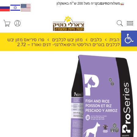
משלוחים
חינם
בקנייה מעל 200 ש״ח באשקלון
פתח סרגל נגישות
עמוד הבית
כלבים
מזון יבש לכלבים
פרו סיריאס מזון יבש
לכלבים בוגרים הוליסטי והיפואלרגני- דגים ואורז – 2.72