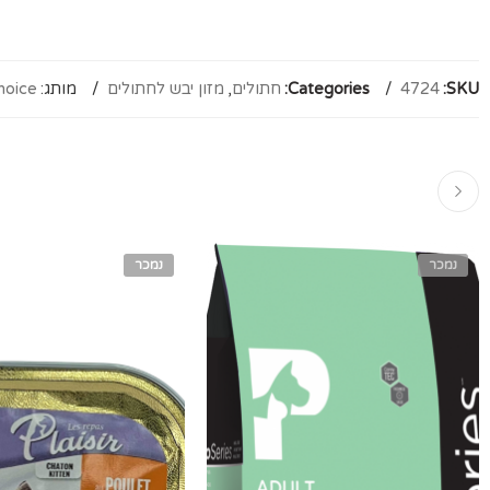
SKU:
4724
Categories:
חתולים
,
מזון יבש לחתולים
מותג:
hoice
נמכר
נמכר