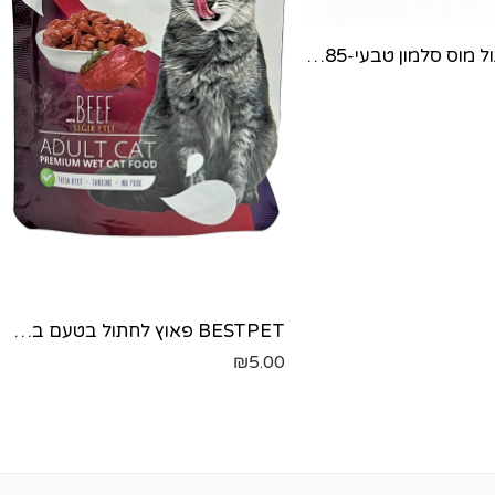
שאזיר לחתול מוס סלמון טבעי-85 גר'
BESTPET פאוץ לחתול בטעם בקר - 85 גרם
₪
5.00