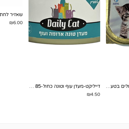
₪
6.00
PLAISIR מעדן לגורי חתולים בטעם עוף וחלב-100 גר'
דייליקט-מעדן עוף וטונה כחול-85 גר'
₪
4.50