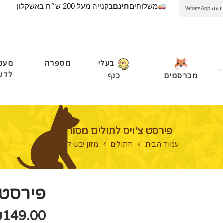
משלוחים
חינם
בקנייה מעל 200 ש״ח באשקלון
WhatsApp
מספרה
מעני
בעלי
לדע
מכרסמים
כנף
פירסט צ’ויס לתולים מסורסים
עמוד הבית
חתולים
מזון יבש לחתולים
פירסט 
₪
149.00