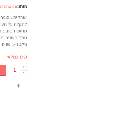
מותג:
st choice
אוכל יבש סופר 
להקלה על העיכו
מסת השריר. תמצ
גיל:1-10 שנים.
קיים במלאי
+
-