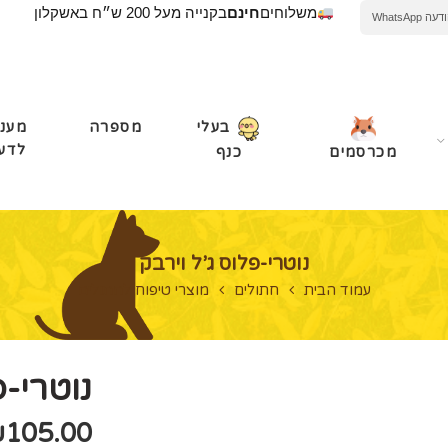
משלוחים
חינם
בקנייה מעל 200 ש״ח באשקלון
WhatsApp
מספרה
מעני
בעלי
לדע
מכרסמים
כנף
נוטרי-פלוס ג’ל וירבק
עמוד הבית
חתולים
מוצרי טיפוח לחתולים
נוטרי-פ
₪
105.00