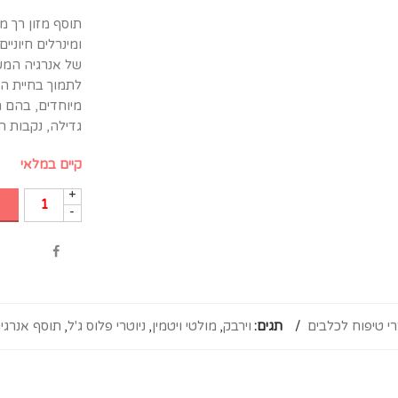
תוסף מזון רך מ
ומינרלים חיוני
של אנרגיה המשל
לתמוך בחיית המ
מיוחדים, בהם ה
גדילה, נקבות הר
קיים במלאי
+
-
י טיפוח לכלבים
תגים:
וירבק
,
מולטי ויטמין
,
ניוטרי פלוס ג'ל
,
תוסף אנרגיה