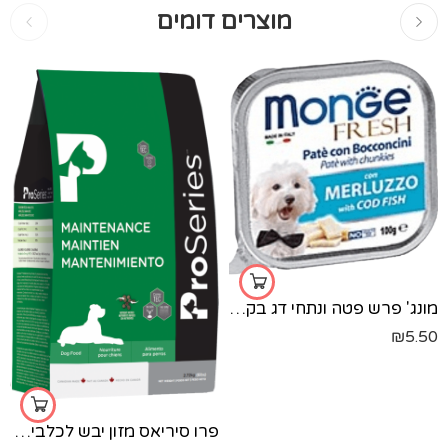
מוצרים דומים
מונג' פרש פטה ונתחי דג בקלה-100 גר'
₪
5.50
פרו סיריאס מזון יבש לכלבים בוגרים- עוף ודגים - 2.72 ק"ג