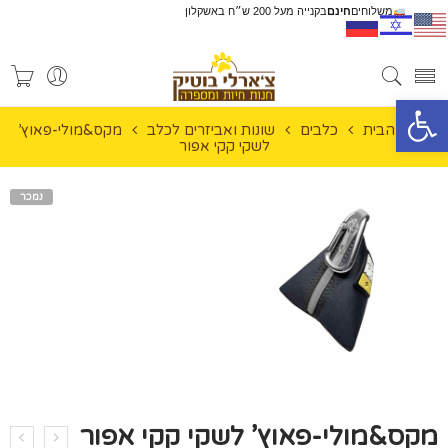
משלוחים
חינם
בקנייה מעל 200 ש״ח באשקלון
פתח סרגל נגישות
עמוד הבית
כלבים
שונות ואביזרים לכלב
מקס&מולי-פאוץ’
לשקי קקי אפור
נמכר
מקס&מולי-פאוץ’ לשקי קקי אפור