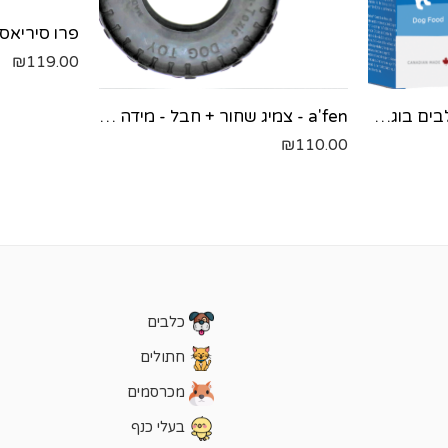
₪
119.00
פרו סיריאס מזון יבש לכלבים בוגרים עם עודף משקל- עוף ודגים - 12.9 ק"ג
a'fen - צמיג שחור + חבל - מידה גדולה
₪
110.00
כלבים
חתולים
מכרסמים
בעלי כנף