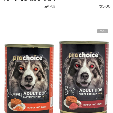
₪
5.00
₪
5.50
נמכר