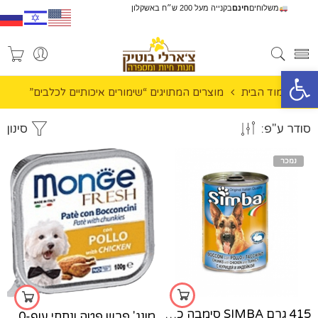
משלוחים
חינם
בקנייה מעל 200 ש״ח באשקלון
פתח סרגל נגישות
עמוד הבית
מוצרים המתויגים “שימורים איכותיים לכלבים”
סודר ע"פ:
סינון
נמכר
415 גרם SIMBA סימבה כלב עוף עם הודו
מונג' פרש פטה ונתחי עוף-100 גר'