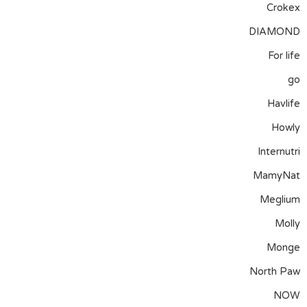
Crokex
DIAMOND
For life
go
Havlife
Howly
Internutri
MamyNat
Meglium
Molly
Monge
North Paw
NOW