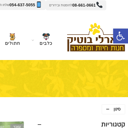
054-637-5055
08-661-0661
שלחו הודעה 
להזמנות ובירורים
פתח סרגל נגישות
כלבים
חתולים
סינון
קטגוריות
נמכר