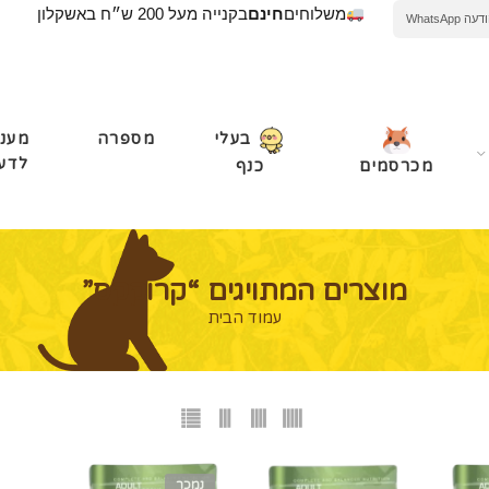
משלוחים
חינם
בקנייה מעל 200 ש״ח באשקלון
WhatsApp
מספרה
מעני
בעלי
לדע
מכרסמים
כנף
מוצרים המתויגים “קרוקקס”
עמוד הבית
נמכר