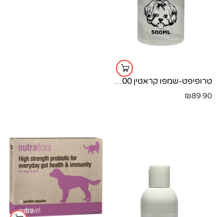
טרופיפט-שמפו קראטין 500 מל
₪
89.90