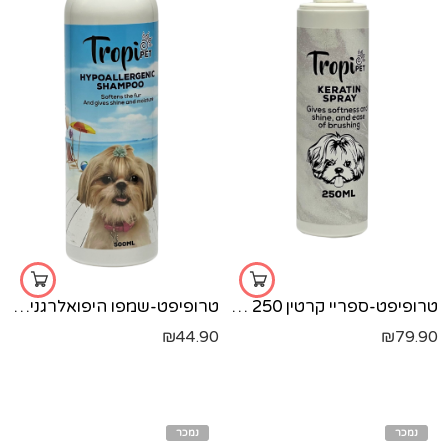
טרופיפט-ספריי קרטין 250 מל'
טרופיפט-שמפו היפואלרגני-500 מל'
₪
44.90
₪
79.90
נמכר
נמכר