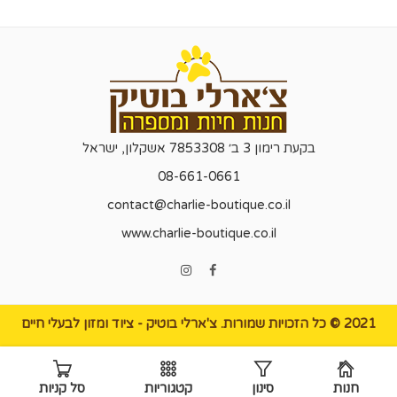
בקעת רימון 3 ב׳ 7853308 אשקלון, ישראל
08-661-0661
contact@charlie-boutique.co.il
www.charlie-boutique.co.il
2021 © כל הזכויות שמורות.
צ'ארלי בוטיק
- ציוד ומזון לבעלי חיים
חנות
סינון
קטגוריות
סל קניות