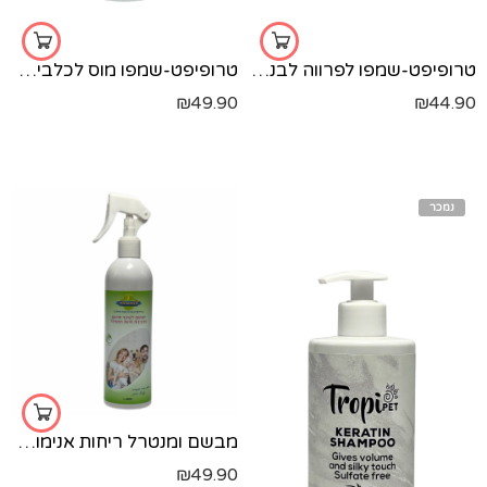
טרופיפט-שמפו לפרווה לבנה-500 מל'
טרופיפט-שמפו מוס לכלבים-220 מל'
₪
49.90
₪
44.90
נמכר
מבשם ומנטרל ריחות אנימוקס בסביבת בעלי-חיים 400 מ"ל
₪
49.90