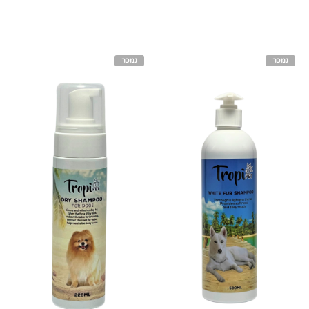
נמכר
נמכר