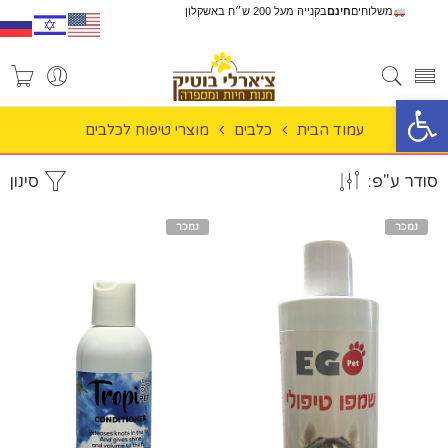
משלוחים
חינם
בקנייה מעל 200 ש״ח באשקלון
פתח סרגל נגישות
עמוד הבית
כלבים
מוצרי טיפוח לכלבים
סודר ע"פ:
סינון
נמכר
נמכר