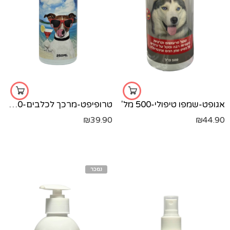
אגופט-שמפו טיפולי-500 מל'
טרופיפט-מרכך לכלבים-250 מל'
₪
39.90
₪
44.90
נמכר