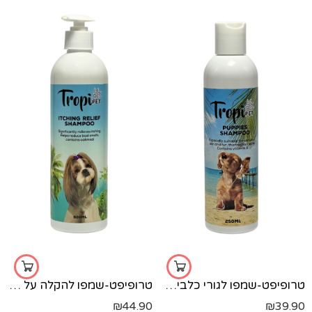
טרופיפט-שמפו לגורי כלבים-250 מל'
טרופיפט-שמפו להקלה על גירודים טרופיפט 500 מל'
₪
44.90
₪
39.90