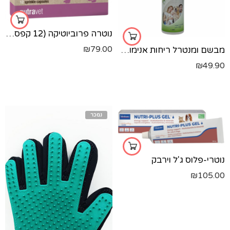
נוטרה פרוביוטיקה (12 קפסולות)
₪
79.00
מבשם ומנטרל ריחות אנימוקס בסביבת בעלי-חיים 400 מ"ל
₪
49.90
נמכר
נוטרי-פלוס ג'ל וירבק
₪
105.00